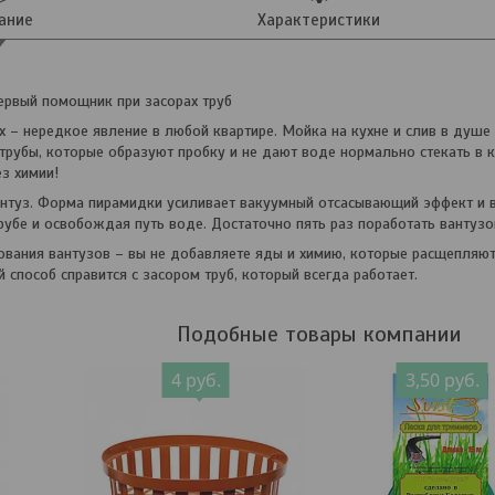
ание
Характеристики
ервый помощник при засорах труб
ах – нередкое явление в любой квартире. Мойка на кухне и слив в душ
 трубы, которые образуют пробку и не дают воде нормально стекать в
ез химии!
антуз. Форма пирамидки усиливает вакуумный отсасывающий эффект и вы
убе и освобождая путь воде. Достаточно пять раз поработать вантузом
вания вантузов – вы не добавляете яды и химию, которые расщепляют
й способ справится с засором труб, который всегда работает.
Подобные товары компании
4
руб.
3,50
руб.