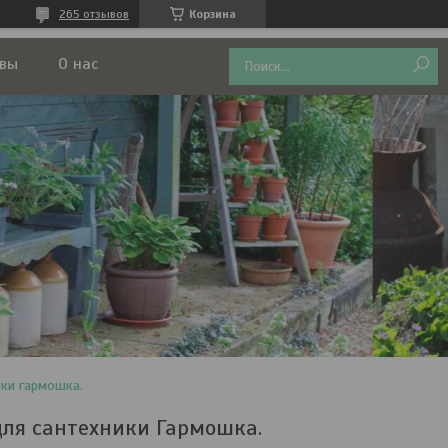
265 отзывов
Корзина
вы
О нас
ики гармошка.
для сантехники Гармошка.