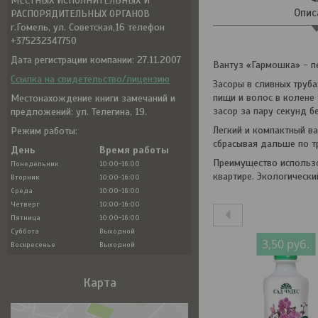
МЕСТНЫХ ИСПОЛНИТЕЛЬНЫХ И
Опис
РАСПОРЯДИТЕЛЬНЫХ ОРГАНОВ
г.Гомель, ул. Советская,16 телефон
+375232347750
Дата регистрации компании: 27.11.2007
Вантуз «Гармошка» - п
Ссылка на свидетельство/лицензию
Засоры в сливных труб
пищи и волос в колене
Местонахождение книги замечаний и
засор за пару секунд б
предложений: ул. Телегина, 19.
Легкий и компактный в
Режим работы:
сбрасывая дальше по тр
День
Время работы
Преимущество использо
Понедельник
10:00-16:00
квартире. Экологически
Вторник
10:00-16:00
Среда
10:00-16:00
Четверг
10:00-16:00
Пятница
10:00-16:00
Суббота
Выходной
3,50
руб.
Воскресенье
Выходной
Карта