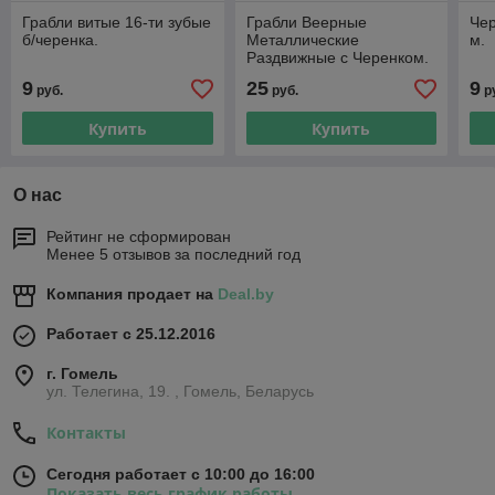
Грабли витые 16-ти зубые
Грабли Веерные
Чер
б/черенка.
Металлические
м.
Раздвижные с Черенком.
9
25
9
руб.
руб.
р
Купить
Купить
О нас
Рейтинг не сформирован
Менее 5 отзывов за последний год
Компания продает на
Deal.by
Работает с 25.12.2016
г. Гомель
ул. Телегина, 19. , Гомель, Беларусь
Контакты
Сегодня работает с 10:00 до 16:00
Показать весь график работы