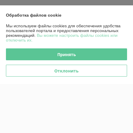
Контакты
Обработка файлов cookie
Мы используем файлы cookies для обеспечения удобства
Доставка и оплата
пользователей портала и предоставления персональных
рекомендаций.
Вы можете настроить файлы cookies или
отключить их.
График работы
Принять
Полная версия сайта
Политика обработки cookies
Отклонить
Сайт создан на платформе Deal.by
Информация для покупателя
Юридическое лицо:
Частное торговое унитарное предприятие
"АльтаКомСервис"
г. Гомель, ул. Телегина, 19.
Регистрационный номер ЕГР: 490539323