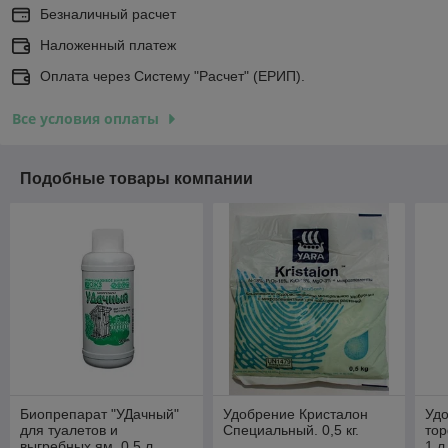
Безналичный расчет
Наложенный платеж
Оплата через Систему "Расчет" (ЕРИП).
Все условия оплаты
Подобные товары компании
Биопрепарат "УДачный"
Удобрение Кристалон
Уд
для туалетов и
Специальный. 0,5 кг.
тор
выгребных ям. 0,5 л.
1 л