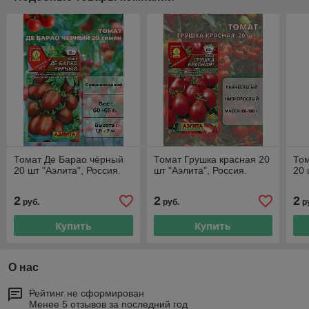
Томат Де Барао чёрный
Томат Грушка красная 20
Том
20 шт "Aэлитa", Россия.
шт "Aэлитa", Россия.
20 
2
2
2
руб.
руб.
р
Купить
Купить
О нас
Рейтинг не сформирован
Менее 5 отзывов за последний год