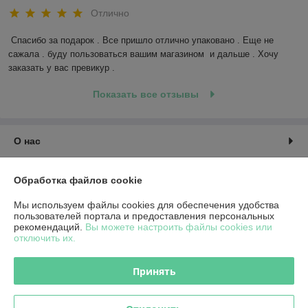
Отлично
Спасибо за подарок . Все пришло отлично упаковано . Еще не 
сажала . буду пользоваться вашим магазином  и дальше . Хочу 
заказать у вас превикур .
Показать все отзывы
О нас
Контакты
Обработка файлов cookie
Мы используем файлы cookies для обеспечения удобства
Доставка и оплата
пользователей портала и предоставления персональных
рекомендаций.
Вы можете настроить файлы cookies или
отключить их.
График работы
Принять
Полная версия сайта
Политика обработки cookies