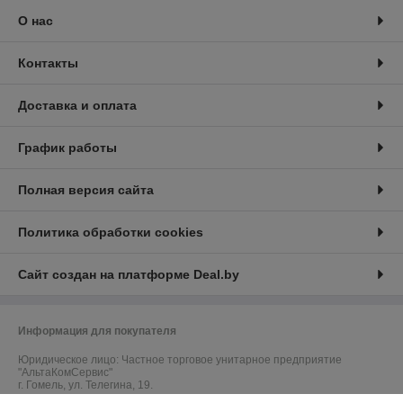
О нас
Контакты
Доставка и оплата
График работы
Полная версия сайта
Политика обработки cookies
Сайт создан на платформе Deal.by
Информация для покупателя
Юридическое лицо:
Частное торговое унитарное предприятие
"АльтаКомСервис"
г. Гомель, ул. Телегина, 19.