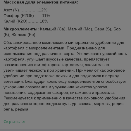
Массовая доля элементов питания:
Азот (N)…………...12%
Фосфор (P
2
O
5
)……11%
Калий (K
2
O)………18%
Микроэлементы:
Кальций (Ca), Магний (Mg), Сера (S), Бор
(B), Железо (Fe).
Сбалансированное комплексное минеральное удобрение для
картофеля с микроэлементами. Предназначено для
использования под различные сорта. Увеличивает урожайность
картофеля, улучшает вкусовые качества, препятствует
возникновению фитофтороза картофеля, значительно
увеличивает лежкость при хранении. Применяют как основное
удобрение при подготовке почвы и для подкормок в период
вегетации. Благодаря комплексу микроэлементов способствует
ускорению созревания и улучшению качества урожая,
повышению содержания сахаров, витаминов и крахмала.
Рекомендуется к применению в качестве основного удобрения
для различных корнеплодных культур: свекла, морковь, редис,
репа, редька.
Скрыть